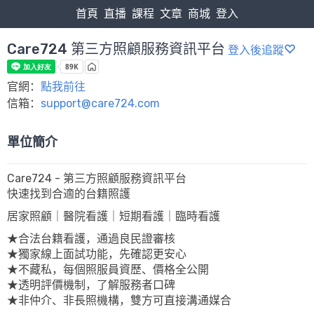
首頁
直播
課程
文章
商城
登入
Care724 第三方照顧服務資訊平台
登入後追蹤
官網：
點我前往
信箱：
support@care724.com
單位簡介
Care724 - 第三方照顧服務資訊平台
快速找到合適的台籍照護
居家照顧｜醫院看護｜短期看護｜臨時看護
★合法台籍看護，通過良民證審核
★獨家線上面試功能，先確認更安心
★不藏私，每個照服員資歷、價格全公開
★透明評價機制，了解服務者口碑
★非仲介、非長照機構，雙方可直接溝通媒合