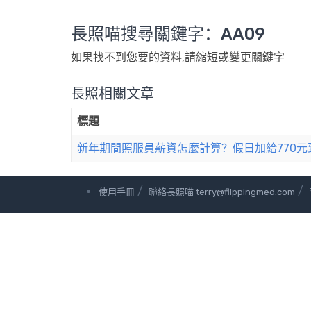
長照喵搜尋關鍵字：AA09
如果找不到您要的資料,請縮短或變更關鍵字
長照相關文章
標題
新年期間照服員薪資怎麼計算？假日加給770元
/
/
使用手冊
聯絡長照喵 terry@flippingmed.com