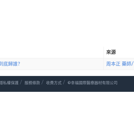
來源
到底歸誰？
周本正 藥師
/
/
/
隱私權保護
服務條款
收費方式
©幸福國際醫療器材有限公司