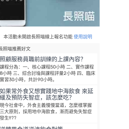
本活動未開啟長照喵線上報名功能
使用說明
長照喵推薦好文
照顧服務員職前訓練的上課內容？
課程分為：一、核心課程50小時 二、實作課程
8小時 三、綜合討埨與課程評量2小時 四、臨床
實習30小時，共計90小時。
如果常外食又想實踐地中海飲食 來延
緩及預防失智症，該怎麼吃？
現今社會中，外食主義慢慢當道，怎麼樣掌握
三大原則，採用地中海飲食，漸而避免失智症
發生!!??