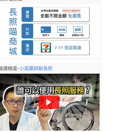
精選頻道-
小周藥師聊長照