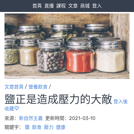
首頁
直播
課程
文章
商城
登入
文章首頁
/
營養飲食
/
鹽正是造成壓力的大敵
登入後
收藏
來源：
新自然主義
更新時間：2021-03-10
關鍵字：
鹽
飲食
壓力
健康