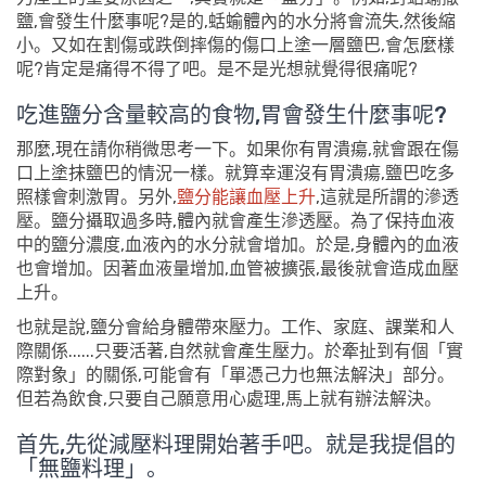
鹽,會發生什麼事呢?是的,蛞蝓體內的水分將會流失,然後縮
小。又如在割傷或跌倒摔傷的傷口上塗一層鹽巴,會怎麼樣
呢?肯定是痛得不得了吧。是不是光想就覺得很痛呢?
吃進鹽分含量較高的食物,胃會發生什麼事呢?
那麼,現在請你稍微思考一下。如果你有胃潰瘍,就會跟在傷
口上塗抹鹽巴的情況一樣。就算幸運沒有胃潰瘍,鹽巴吃多
照樣會刺激胃。另外,
鹽分能讓血壓上升
,這就是所謂的滲透
壓。鹽分攝取過多時,體內就會產生滲透壓。為了保持血液
中的鹽分濃度,血液內的水分就會增加。於是,身體內的血液
也會增加。因著血液量增加,血管被擴張,最後就會造成血壓
上升。
也就是說,鹽分會給身體帶來壓力。工作、家庭、課業和人
際關係......只要活著,自然就會產生壓力。於牽扯到有個「實
際對象」的關係,可能會有「單憑己力也無法解決」部分。
但若為飲食,只要自己願意用心處理,馬上就有辦法解決。
首先,先從減壓料理開始著手吧。就是我提倡的
「無鹽料理」。