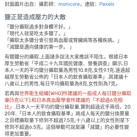
封面圖片出自：攝影師：
monicore
，連結：
Pexels
鹽正是造成壓力的大敵
「鹽分攝取過多對身體不好。」
「現代人就是吃太多鹽了。」
「攝取太多鹽分會引發高血壓或腎臟病等各種疾病。」
「減鹽是邁向健康的第一步。 」
有關鹽分的攝取,上面諸多說法大家應該不陌生。根據日本
厚生勞動省「平成二十九年國民健康、營養調查」顯示,日
本人一天的平均鹽分攝取量為男性10.8克,女性9.1克,遠遠超
越厚生勞動省公佈的「日本人的飲食攝取基準」,其建議十
八歲以上的男性,每日平均攝取量為8克,女性則為7克。
若再與
世界衛生組織(WHO)所建議的一般成人每日鹽分攝取
量(5克以下),和日本高血壓學會所建議的「不超過6克相
比」
,日本人一天平均的鹽分攝取量,實則超過近乎兩倍。20
20年,「日本人的飲食攝取基準」將成人每天的鹽分換算量
之目標攝取量下修到不超過7.5克,十八歲以上的女性則是下
修到不超過6.5克。這個舉動可說是讓「減鹽」的必要性變
得更加重要。