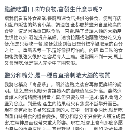
繼續吃重口味的食物,會發生什麼事呢?
讓我們看看外食產業,餐廳和速食店提供的餐食、便利商店
和超市販售的熟食小菜、調理包,全都屬於鹽分含量較高的
食物。這是因為重口味食品一直賣,除了會讓人類的大腦產
生慣性以外,還能提升業績。速食拉麵或泡麵雖然好吃又方
便,但是只要吃一餐,隨便就達到每日鹽分標準攝取量的百分
之七十。重新思考一下,這好像挺可怕的。的確,重口味的食
物後勁很強又很好吃,容易令人上癮。通常隔不到一天,馬上
又會想吃,像是讓人完全中了圈套般。
鹽分和糖分,是一種會直接刺激大腦的物質
我將它稱為「毒品系」。關於這點,之後會再做更詳細的說
明。總之,鹽分和糖分會讓體內的血糖值急速升高。雖然這
會讓人的情緒變得相當亢奮,但只要效果一過,心情也會隨之
盪到谷底。到最後,產生的結果就只有焦慮不斷攀升而已。
現在會有那麼多易怒或焦慮的人,其中一個重要原因,就是吃
到重口味餐食的機會變多。鹽分和糖分不只會對人體造成傷
害,在精神層面也帶來重大影響。現在,社會上會有那麼多壓
力產生的重要原因之一,其實就是「鹽分」。例如,對蛞蝓撒