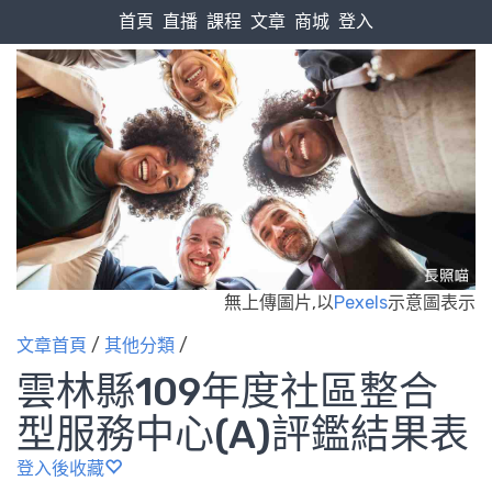
首頁
直播
課程
文章
商城
登入
無上傳圖片,以
Pexels
示意圖表示
文章首頁
/
其他分類
/
雲林縣109年度社區整合
型服務中心(A)評鑑結果表
登入後收藏