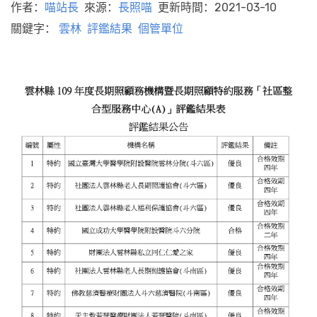
作者：
喵站長
來源：
長照喵
更新時間：2021-03-10
關鍵字：
雲林
評鑑結果
個管單位