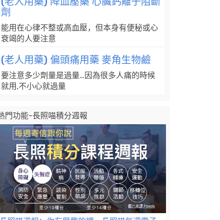
(老人用藥) 降血壓藥 心臟鈣離子阻斷
劑
能用在心律不整或高血壓，但本身有便秘或心
衰竭的人要注意
(老人用藥) 偏頭痛用藥 麥角生物鹼
要注意多少劑量是過量…因為很多人痛的時候
就用,不小心就過量
熱門功能-長照喵積分週報