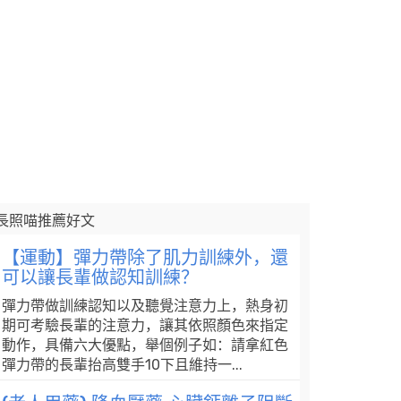
長照喵推薦好文
【運動】彈力帶除了肌力訓練外，還
可以讓長輩做認知訓練？
彈力帶做訓練認知以及聽覺注意力上，熱身初
期可考驗長輩的注意力，讓其依照顏色來指定
動作，具備六大優點，舉個例子如：請拿紅色
彈力帶的長輩抬高雙手10下且維持一...