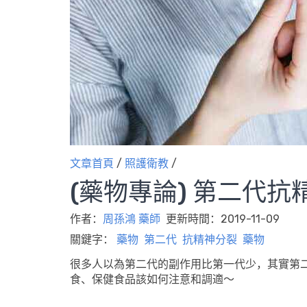
文章首頁
/
照護衛教
/
(藥物專論) 第二代
作者：
周孫鴻 藥師
更新時間：2019-11-09
關鍵字：
藥物
第二代
抗精神分裂
藥物
很多人以為第二代的副作用比第一代少，其實第
食、保健食品該如何注意和調適～