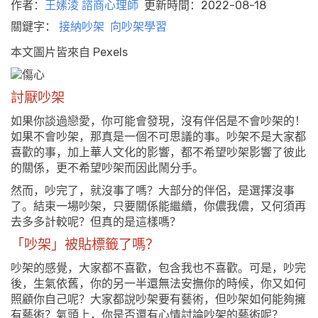
作者：
王嫊淩 諮商心理師
更新時間：2022-08-18
關鍵字：
接納吵架
向吵架學習
本文圖片皆來自 Pexels
討厭吵架
如果你談過戀愛，你可能會發現，沒有伴侶是不會吵架的！
如果不會吵架，那真是一個不可思議的事。吵架不是大家都
喜歡的事，加上華人文化的影響，都不希望吵架影響了彼此
的關係，更不希望吵架而因此鬧分手。
然而，吵完了，就沒事了嗎？大部分的伴侶，是選擇沒事
了。結束一場吵架，只要關係能繼續，你儂我儂，又何須再
去多多計較呢？但真的是這樣嗎？
「吵架」被貼標籤了嗎？
吵架的感覺，大家都不喜歡，包含我也不喜歡。可是，吵完
後，生氣依舊，你的另一半還無法安撫你的時候，你又如何
照顧你自己呢？大家都說吵架要有藝術，但吵架如何能夠擁
有藝術？氣頭上，你是否還有心情討論吵架的藝術呢？