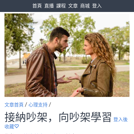
首頁
直播
課程
文章
商城
登入
文章首頁
/
心理支持
/
接納吵架，向吵架學習
登入後
收藏