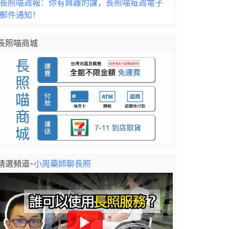
長照喵週報：你有興趣的課，長照喵每週電子
郵件通知！
長照喵商城
精選頻道-
小周藥師聊長照