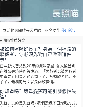
本活動未開啟長照喵線上報名功能
使用說明
長照喵推薦好文
該如何照顧好長輩？身為一個稱職的
照顧者，你必須先對自己做到這件
事！
已照顧失智父親20年的資深家屬-藝人侯昌明，
在雜誌專訪時也曾說過：「照顧者比被照顧者
更重要」因為照顧者倒下了，被照顧者也活不
了了，最壞的局面就是兩敗俱傷。...
你知道嗎？嚴重憂鬱可能引發假性失
智！
失智，真的是失智嗎? 我們透過下面幾點方式，