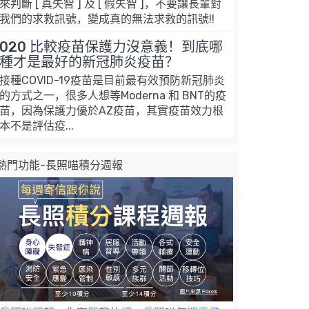
來判斷 [ 真失智 ] 及 [ 假失智 ]，不要讓長輩對
我們的求救訊號，變成真的無法求救的訊號!!
020 比較疫苗保護力沒意義！到底哪
種才是最好的新冠肺炎疫苗？
接種COVID-19疫苗是目前最有效預防新冠肺炎
的方式之一，很多人想等Moderna 和 BNT的疫
苗，因為保護力優於AZ疫苗，其實疫苗效力根
本不是評估疫...
熱門功能-長照喵積分週報