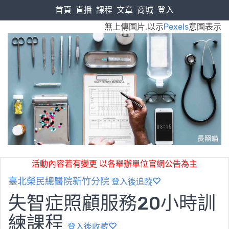
首頁
直播
課程
文章
商城
登入
無上傳圖片,以示
Pexels
意圖表示
活動內容若有變更 以各舉辦單位官網公告為主
臺北榮民總醫院新竹分院
登入後追蹤
失智症照顧服務20小時訓
練課程
登入後收藏