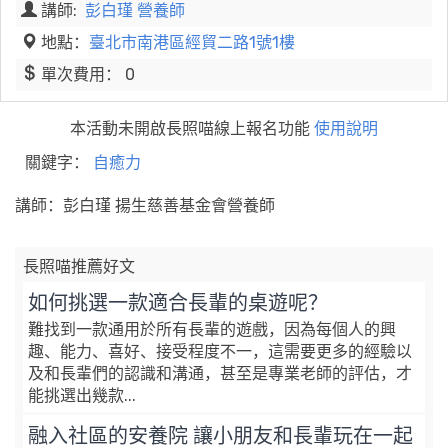
講師:
彭白瑾 營養師
地點：
臺北市南港區經貿二路1號1樓
單次費用： 0
本活動未開啟長照喵線上報名功能
使用說明
關鍵字：
自癒力
講師：彭白瑾 揚生慈善基金會營養師
長照喵推薦好文
如何挑選一款適合長輩的桌遊呢？
難找到一款通用於所有長輩的遊戲，因為每個人的興
趣、能力、喜好、接受程度不一，這需要更多的經驗以
及和長輩們的認識和溝通，甚至是專業老師的評估，才
能挑選出幾款...
融入社區的安養院 讓小朋友和長輩玩在一起