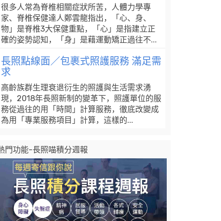
很多人常為脊椎相關症狀所苦，人體力學專
家、脊椎保健達人鄭雲龍指出，「心、身、
物」是脊椎3大保健重點，「心」是指建立正
確的姿勢認知，「身」是藉運動矯正過往不...
長照點線面／包裹式照護服務 滿足需
求
高齡族群生理衰退衍生的照護與生活需求湧
現，2018年長照新制的變革下，照護單位的服
務從過往的用「時間」計算服務，徹底改變成
為用「專業服務項目」計算，這樣的...
熱門功能-長照喵積分週報