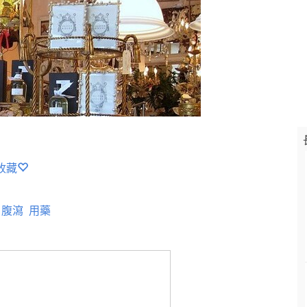
收藏
腹瀉
用藥