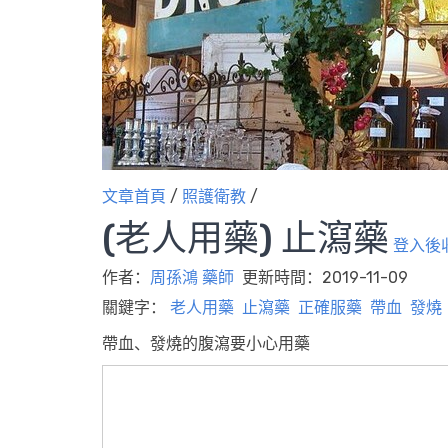
文章首頁
/
照護衛教
/
(老人用藥) 止瀉藥
登入後
作者：
周孫鴻 藥師
更新時間：2019-11-09
關鍵字：
老人用藥
止瀉藥
正確服藥
帶血
發燒
帶血、發燒的腹瀉要小心用藥