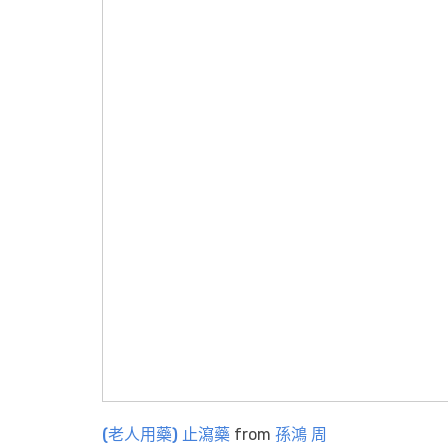
(老人用藥) 止瀉藥
from
孫鴻 周