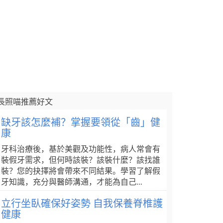
長照喵推薦好文
缺牙該怎麼補？掌握要領從「齒」健
康
牙科治療後，基於美觀及功能性，病人常會有
裝假牙需求，但何時該裝？該裝什麼？該找誰
裝？您的抉擇將會帶來不同結果。學習了解假
牙知識，充分與醫師溝通，才能為自己...
立行坐臥確保好姿勢 自我保養脊椎護
健康