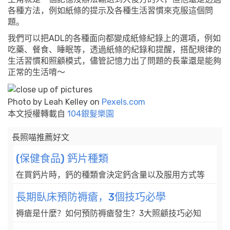
各種方法，例如紙條的提示及各種生活習慣來克服這個問
題。
我們可以把ADL的各種面向都變成紙條紀錄上的選項，例如
吃藥、餐食、睡眠等，透過紙條的紀錄和提醒，搭配規律的
生活習慣和照顧模式，儘管記憶力出了問題的長輩還是能夠
正常的生活唷～
Photo by Leah Kelley on
Pexels.com
本文授權轉載自
104銀髮樂園
長照喵推薦好文
(保健食品) 鈣片種類
在買鈣片時，鈣的種類會決定鈣含量以及服用方式等
長期臥床預防褥瘡，3個技巧必學
褥瘡是什麼？如何預防褥瘡發生？3大照顧技巧必知