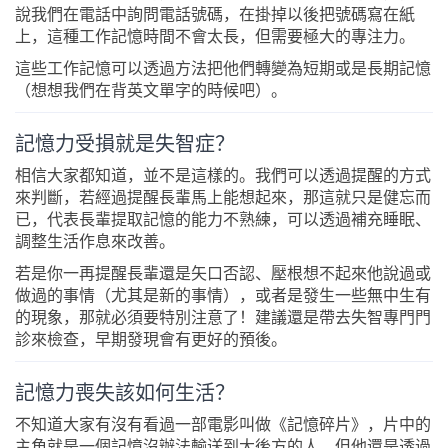
說我們在電話中詢問電話號碼，在掛掉以後把號碼寫在紙
上，這種工作記憶時間不會太長，但需要極大的專注力。
這些工作記憶可以透過方法把他們轉變為短期或是長期記憶
（想想我們在背英文單字的時候吧）。
記憶力受損就是失智症？
相信大家都知道，並不是這樣的。我們可以透過提醒的方式
來判斷，若經過提醒長輩馬上能想起來，那這就只是健忘而
已，代表長輩提取記憶的能力不熟練，可以透過補充睡眠、
調整生活作息來改善。
若是你一再提醒長輩還是矢口否認、壓根想不起來他說過或
做過的事情（尤其是新的事情），或者是發生一些無中生有
的現象，那就必須要特別注意了！建議還是帶去失智專門門
診來檢查，早期發現會有更好的預後。
記憶力喪失該如何生活？
不知道大家有沒有看過一部電影叫做《記憶碎片》，片中的
主角就是一個記憶沒辦法輸送到大後方的人，但他還是透過