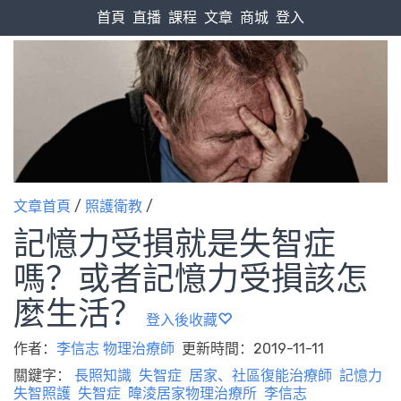
首頁
直播
課程
文章
商城
登入
文章首頁
/
照護衛教
/
記憶力受損就是失智症
嗎？或者記憶力受損該怎
麼生活？
登入後收藏
作者：
李信志 物理治療師
更新時間：2019-11-11
關鍵字：
長照知識
失智症
居家、社區復能治療師
記憶力
失智照護
失智症
暐淩居家物理治療所
李信志