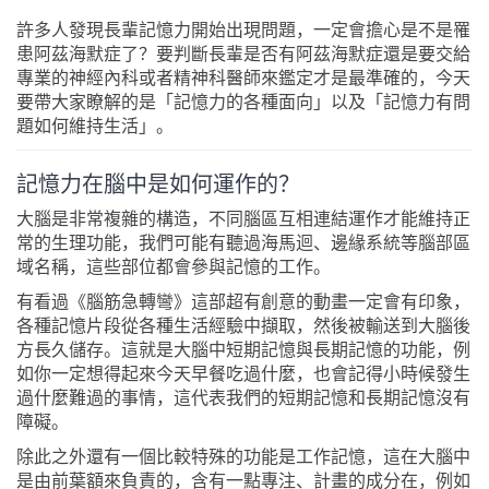
許多人發現長輩記憶力開始出現問題，一定會擔心是不是罹
患阿茲海默症了？要判斷長輩是否有阿茲海默症還是要交給
專業的神經內科或者精神科醫師來鑑定才是最準確的，今天
要帶大家瞭解的是「記憶力的各種面向」以及「記憶力有問
題如何維持生活」。
記憶力在腦中是如何運作的？
大腦是非常複雜的構造，不同腦區互相連結運作才能維持正
常的生理功能，我們可能有聽過海馬迴、邊緣系統等腦部區
域名稱，這些部位都會參與記憶的工作。
有看過《腦筋急轉彎》這部超有創意的動畫一定會有印象，
各種記憶片段從各種生活經驗中擷取，然後被輸送到大腦後
方長久儲存。這就是大腦中短期記憶與長期記憶的功能，例
如你一定想得起來今天早餐吃過什麼，也會記得小時候發生
過什麼難過的事情，這代表我們的短期記憶和長期記憶沒有
障礙。
除此之外還有一個比較特殊的功能是工作記憶，這在大腦中
是由前葉額來負責的，含有一點專注、計畫的成分在，例如