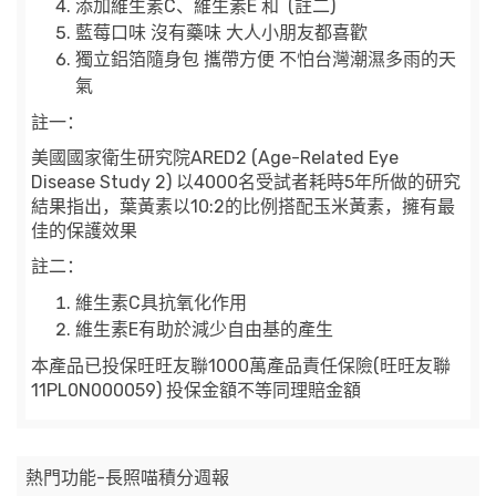
添加維生素C、維生素E 和 (註二)
藍莓口味 沒有藥味 大人小朋友都喜歡
獨立鋁箔隨身包 攜帶方便 不怕台灣潮濕多雨的天
氣
註一：
美國國家衛生研究院ARED2 (Age-Related Eye
Disease Study 2) 以4000名受試者耗時5年所做的研究
結果指出，葉黃素以10:2的比例搭配玉米黃素，擁有最
佳的保護效果
註二：
維生素C具抗氧化作用
維生素E有助於減少自由基的產生
本產品已投保旺旺友聯1000萬產品責任保險(旺旺友聯
11PL0N000059) 投保金額不等同理賠金額
熱門功能-長照喵積分週報