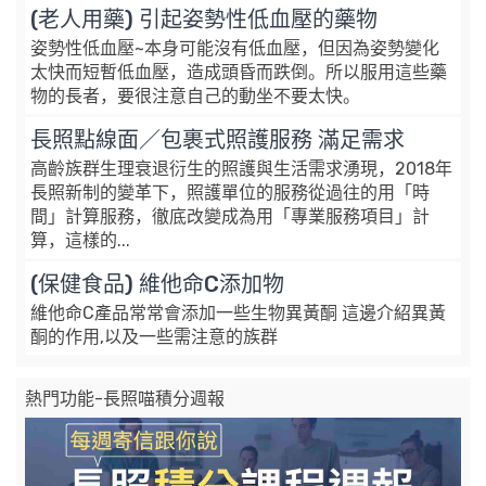
(老人用藥) 引起姿勢性低血壓的藥物
姿勢性低血壓~本身可能沒有低血壓，但因為姿勢變化
太快而短暫低血壓，造成頭昏而跌倒。所以服用這些藥
物的長者，要很注意自己的動坐不要太快。
長照點線面／包裹式照護服務 滿足需求
高齡族群生理衰退衍生的照護與生活需求湧現，2018年
長照新制的變革下，照護單位的服務從過往的用「時
間」計算服務，徹底改變成為用「專業服務項目」計
算，這樣的...
(保健食品) 維他命C添加物
維他命C產品常常會添加一些生物異黃酮 這邊介紹異黃
酮的作用,以及一些需注意的族群
熱門功能-長照喵積分週報