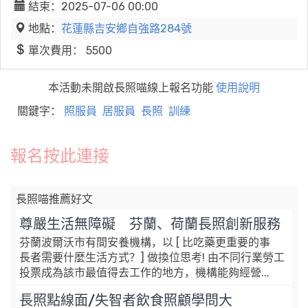
結束：2025-07-06 00:00
地點：
花蓮縣吉安鄉自強路284號
單次費用： 5500
本活動未開啟長照喵線上報名功能
使用說明
關鍵字：
照服員
居服員
長照
訓練
報名按此連接
長照喵推薦好文
尊嚴生活無障礙 芬蘭、荷蘭長照創新服務
芬蘭波爾沃市有間安養機構，以 [ 比吃藥更重要的事
長者需要什麼生活方式？] 做換位思考! 由不同行業勞工
投票成為該市最值得去工作的地方，機構能夠經營...
長照點線面/失智者飲食照顧學問大