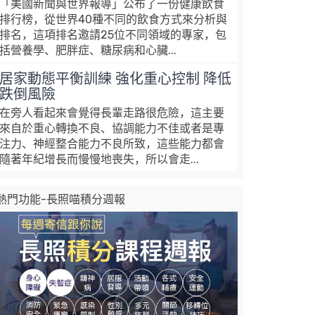
「美國新聞與世界報導」公布了一份健康飲食
排行榜，從世界40種不同的飲食方式來分析與
排名，這項排名邀請25位不同領域的專家，包
括營養學、肥胖症、糖尿病和心臟...
居家動態平衡訓練 強化重心控制 降低
跌倒風險
在旁人看起來會覺得長輩走路很危險，這主要
來自於重心轉換不良、協調能力不佳或者是專
注力、神經整合能力不良所致，這些能力都會
隨著年紀增長而慢慢地喪失，所以會走...
熱門功能-長照喵積分週報