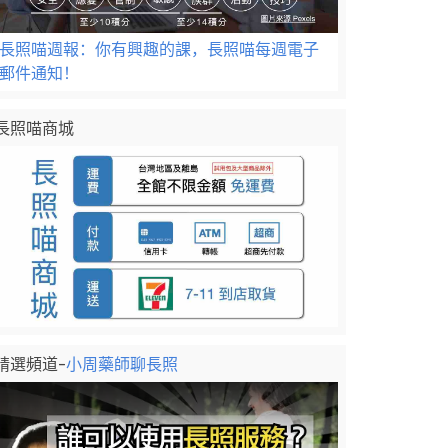
長照喵週報：你有興趣的課，長照喵每週電子
郵件通知！
長照喵商城
精選頻道-
小周藥師聊長照