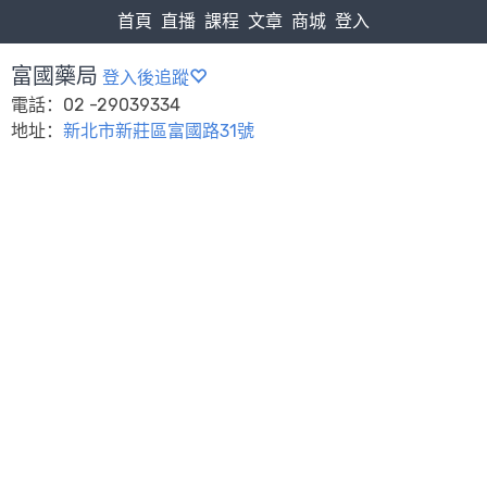
首頁
直播
課程
文章
商城
登入
富國藥局
登入後追蹤
電話：02 -29039334
地址：
新北市新莊區富國路31號