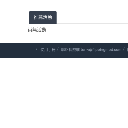
推薦活動
尚無活動
/
/
使用手冊
聯絡長照喵 terry@flippingmed.com