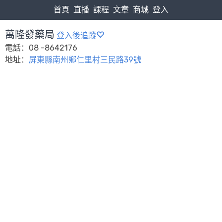
首頁
直播
課程
文章
商城
登入
萬隆發藥局
登入後追蹤
電話：08 -8642176
地址：
屏東縣南州鄉仁里村三民路39號