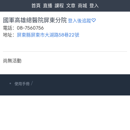
首頁
直播
課程
文章
商城
登入
國軍高雄總醫院屏東分院
登入後追蹤
電話：08-7560756
地址：
屏東縣屏東市大湖路58巷22號
尚無活動
/
使用手冊