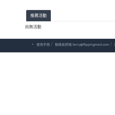
推薦活動
尚無活動
/
/
使用手冊
聯絡長照喵 terry@flippingmed.com