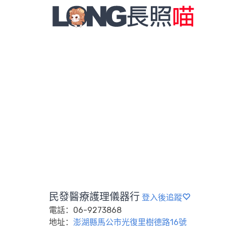
民發醫療護理儀器行
登入後追蹤
電話：06-9273868
地址：
澎湖縣馬公市光復里樹德路16號