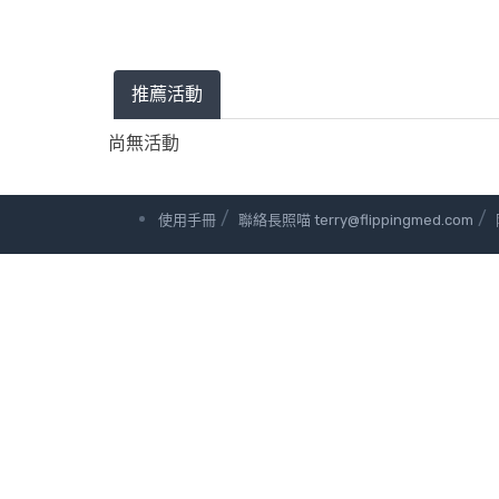
推薦活動
尚無活動
/
/
使用手冊
聯絡長照喵 terry@flippingmed.com