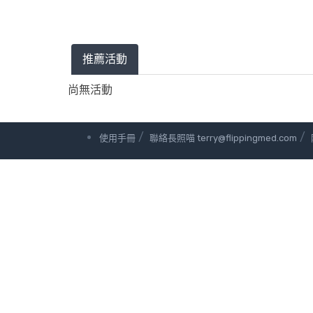
推薦活動
尚無活動
/
/
使用手冊
聯絡長照喵 terry@flippingmed.com