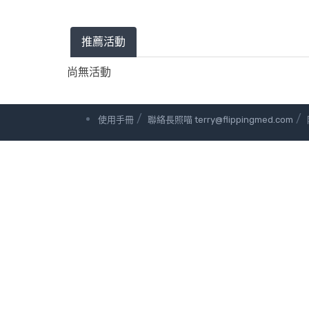
推薦活動
尚無活動
/
/
使用手冊
聯絡長照喵 terry@flippingmed.com