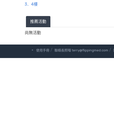
3．4樓
推薦活動
尚無活動
/
/
使用手冊
聯絡長照喵 terry@flippingmed.com