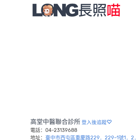
高堂中醫聯合診所
登入後追蹤
電話：04-23139688
地址：
臺中市西屯區重慶路229．229–1號1．2．