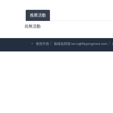
推薦活動
尚無活動
/
/
使用手冊
聯絡長照喵 terry@flippingmed.com