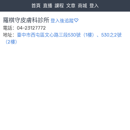
首頁
直播
課程
文章
商城
登入
羅棋守皮膚科診所
登入後追蹤
電話：04-23127772
地址：
臺中市西屯區文心路三段530號（1樓）、530之2號
（2樓）