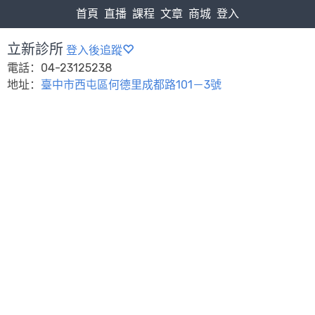
首頁
直播
課程
文章
商城
登入
立新診所
登入後追蹤
電話：04-23125238
地址：
臺中市西屯區何德里成都路101－3號