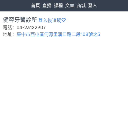
首頁
直播
課程
文章
商城
登入
健容牙醫診所
登入後追蹤
電話：04-23122907
地址：
臺中市西屯區何源里漢口路二段108號之5