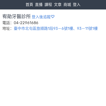
首頁
直播
課程
文章
商城
登入
宥勛牙醫診所
登入後追蹤
電話：04-22961686
地址：
臺中市北屯區旅順路1段93－6號1樓、93－11號1樓