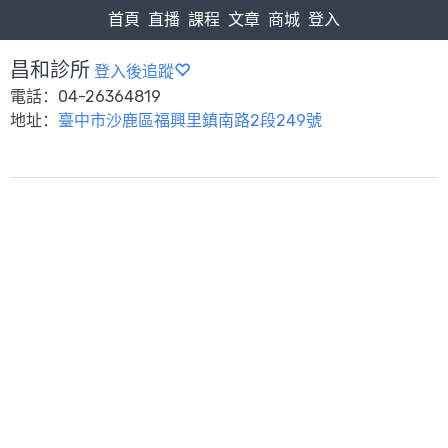
首頁
直播
課程
文章
商城
登入
昌和診所
登入後追蹤
電話：04-26364819
地址：
臺中市沙鹿區福興里鎮南路2段249號