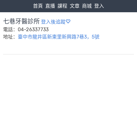
首頁
直播
課程
文章
商城
登入
七巷牙醫診所
登入後追蹤
電話：04-26337733
地址：
臺中市龍井區新東里新興路7巷3，5號