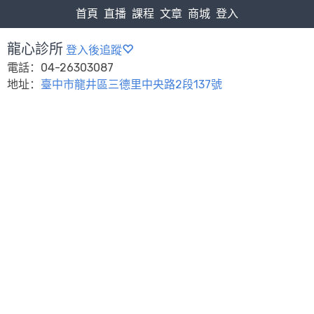
首頁
直播
課程
文章
商城
登入
龍心診所
登入後追蹤
電話：04-26303087
地址：
臺中市龍井區三德里中央路2段137號