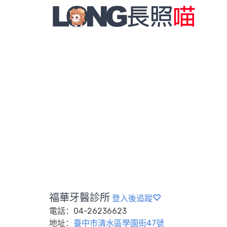
福華牙醫診所
登入後追蹤
電話：04-26236623
地址：
臺中市清水區學園街47號