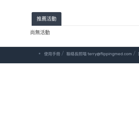
推薦活動
尚無活動
/
/
使用手冊
聯絡長照喵 terry@flippingmed.com