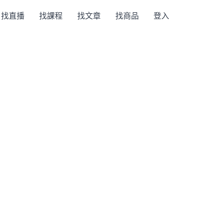
找直播
找課程
找文章
找商品
登入