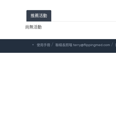
推薦活動
尚無活動
/
/
使用手冊
聯絡長照喵 terry@flippingmed.com