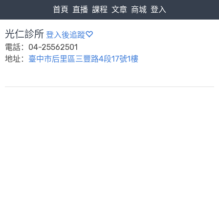
首頁
直播
課程
文章
商城
登入
光仁診所
登入後追蹤
電話：04-25562501
地址：
臺中市后里區三豐路4段17號1樓