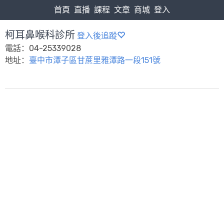
首頁
直播
課程
文章
商城
登入
柯耳鼻喉科診所
登入後追蹤
電話：04-25339028
地址：
臺中市潭子區甘蔗里雅潭路一段151號