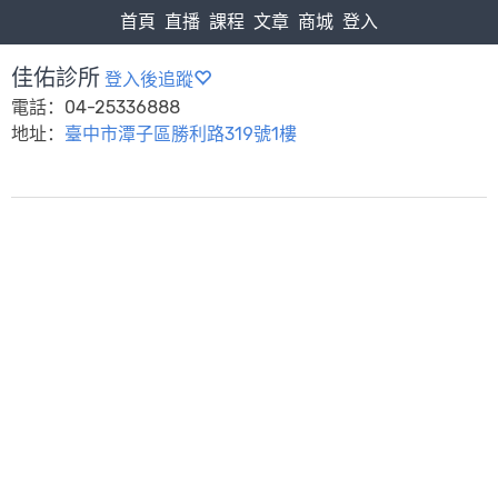
首頁
直播
課程
文章
商城
登入
佳佑診所
登入後追蹤
電話：04-25336888
地址：
臺中市潭子區勝利路319號1樓