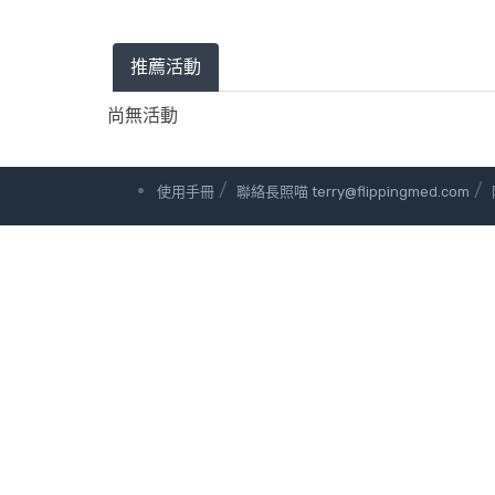
推薦活動
尚無活動
/
/
使用手冊
聯絡長照喵 terry@flippingmed.com