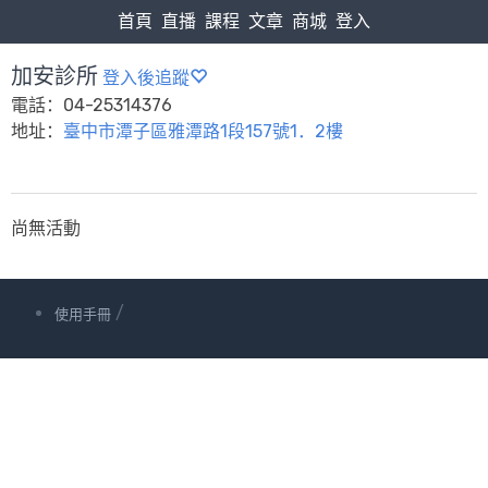
首頁
直播
課程
文章
商城
登入
加安診所
登入後追蹤
電話：04-25314376
地址：
臺中市潭子區雅潭路1段157號1．2樓
尚無活動
/
使用手冊