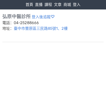
首頁
直播
課程
文章
商城
登入
弘原中醫診所
登入後追蹤
電話：04-25288666
地址：
臺中市豐原區三民路85號1、2樓