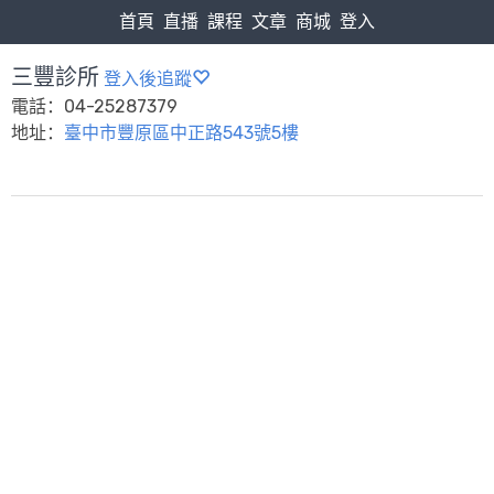
首頁
直播
課程
文章
商城
登入
三豐診所
登入後追蹤
電話：04-25287379
地址：
臺中市豐原區中正路543號5樓