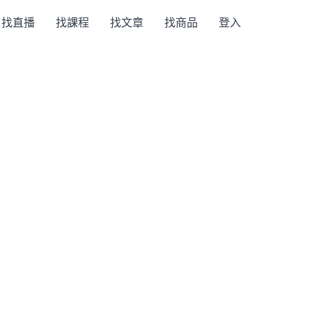
找直播
找課程
找文章
找商品
登入