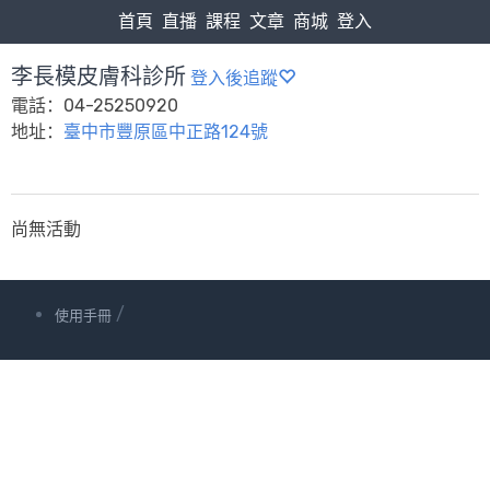
首頁
直播
課程
文章
商城
登入
李長模皮膚科診所
登入後追蹤
電話：04-25250920
地址：
臺中市豐原區中正路124號
尚無活動
/
使用手冊