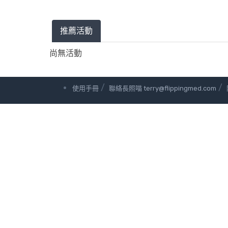
推薦活動
尚無活動
/
/
使用手冊
聯絡長照喵 terry@flippingmed.com