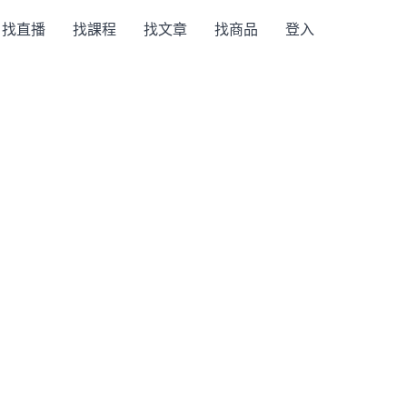
找直播
找課程
找文章
找商品
登入