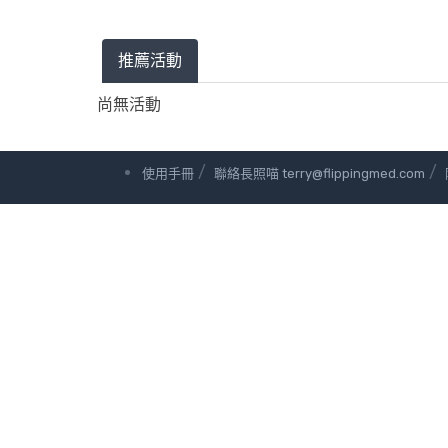
推薦活動
尚無活動
/
/
使用手冊
聯絡長照喵 terry@flippingmed.com