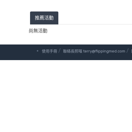
推薦活動
尚無活動
/
/
使用手冊
聯絡長照喵 terry@flippingmed.com