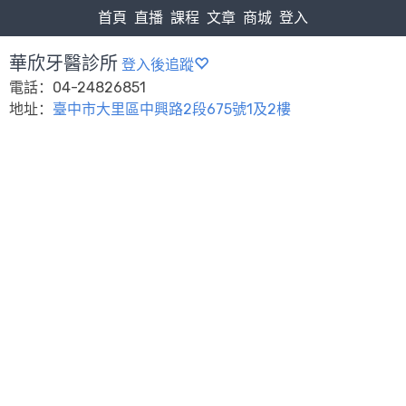
首頁
直播
課程
文章
商城
登入
華欣牙醫診所
登入後追蹤
電話：04-24826851
地址：
臺中市大里區中興路2段675號1及2樓